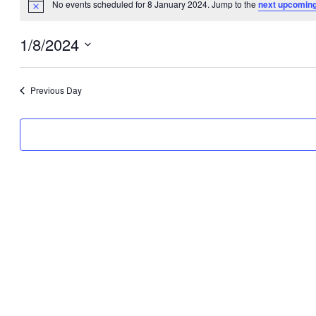
No events scheduled for 8 January 2024. Jump to the
next upcoming
Notice
1/8/2024
Select
date.
Previous Day