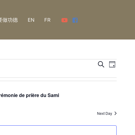
要做功德
EN
FR
Events
Event
Search
Day
Views
Search
Naviga
and
nie de prière du Sami
Views
Navigati
Next Day