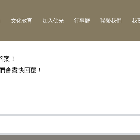
動
文化教育
加入佛光
行事曆
聯繫我們
我
答案！
們會盡快回覆！