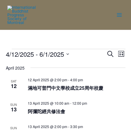
4/12/2025
 - 
6/1/2025
Events
Eve
Search
List
Vie
Search
Select
April 2025
Nav
date.
and
12 April 2025 @ 2:00 pm
-
4:00 pm
Views
SAT
12
滿地可普門中文學校成立25周年校慶
Naviga
13 April 2025 @ 10:00 am
-
12:00 pm
SUN
13
阿彌陀經共修法會
13 April 2025 @ 2:00 pm
-
3:30 pm
SUN