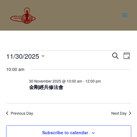
11/30/2025
Events
Eve
Search
Day
Vie
Search
Select
10:00 am
Nav
date.
and
30 November 2025 @ 10:00 am
-
12:00 pm
Views
金剛經共修法會
Naviga
Previous Day
Next Day
Subscribe to calendar