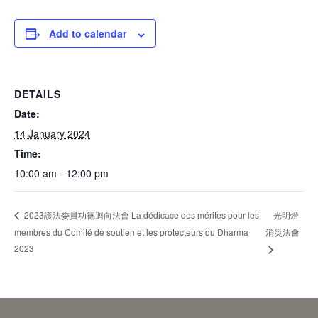
Add to calendar
DETAILS
Date:
14 January 2024
Time:
10:00 am - 12:00 pm
光明燈
2023護法委員功德迴向法會 La dédicace des mérites pour les
membres du Comité de soutien et les protecteurs du Dharma
消災法會
2023