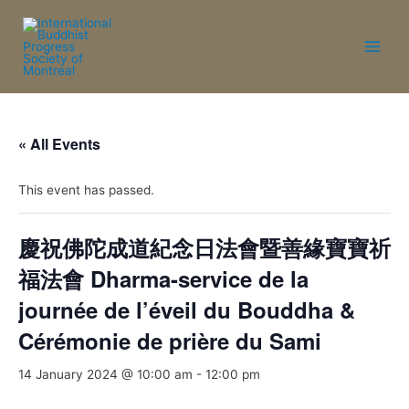
« All Events
This event has passed.
慶祝佛陀成道紀念日法會暨善緣寶寶祈
福法會 Dharma-service de la
journée de l’éveil du Bouddha &
Cérémonie de prière du Sami
14 January 2024 @ 10:00 am
-
12:00 pm