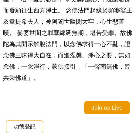
而發願往生西方淨土。 念佛法門起緣於頻婆娑王
及韋提希夫人，被阿闍世幽閉大牢，心生悲苦
嘆。 娑婆世間之罪孽綿延無期，堪苦受罪。故佛
陀為其開示解脫法門，以念佛求得一心不亂，證
念佛三昧得大自在，而進涅槃。淨心之要，無如
念佛，一念淨行，蒙佛接引，「一聲南無佛，皆
共乘佛道」。
Join us Live
功德登記