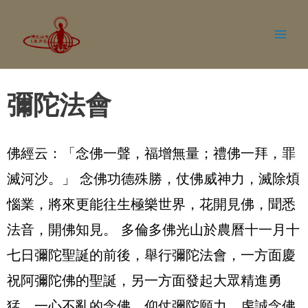
彌陀法會
佛經云：「念佛一聲，福增無量；禮佛一拜，罪
滅河沙。」 念佛功德殊勝，仗佛威神力，滅除煩
惱業，將來更能往生極樂世界，花開見佛，聞悉
法音，開佛知見。 多倫多佛光山於農曆十一月十
七日彌陀聖誕的前後，舉行彌陀法會，一方面慶
祝阿彌陀佛的聖誕，另一方面發起大眾精進勇
猛，一心不亂的念佛，仰仗彌陀願力，虔誠念佛