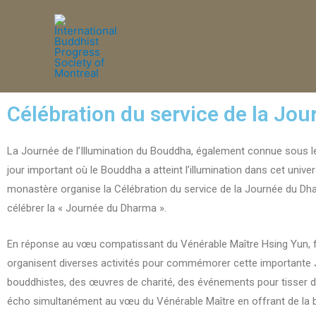
Célébration du service de la Jo
La Journée de l’Illumination du Bouddha, également connue sous le
jour important où le Bouddha a atteint l’illumination dans cet univers
monastère organise la Célébration du service de la Journée du Dharm
célébrer la « Journée du Dharma ».
En réponse au vœu compatissant du Vénérable Maître Hsing Yun, fo
organisent diverses activités pour commémorer cette importante J
bouddhistes, des œuvres de charité, des événements pour tisser des
écho simultanément au vœu du Vénérable Maître en offrant de la boui