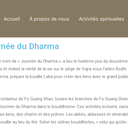
Accueil
À propos de nous
Activités spirituelles
urnée du Dharma
 nom de « Journée du Dharma », a lieu le huitième jour du douzième
 et réalisé la vérité de la vie sur le siège de Vajra sous l’arbre Bodhi
a, prépare la bouillie Laba pour créer des liens avec le grand public 
ndateur de Fo Guang Shan, toutes les branches de Fo Guang Shan, y
ournée du Dharma dans le bouddhisme. Ces activités incluent, sans 
 liens, des chants et des prières. Les abbés, abbesses et vénérable
llie au lieu du thé. Selon les sūtras bouddhistes, « celui qui goûte